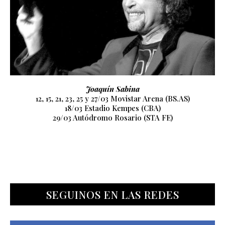
Ricky Martin
24/02 Anfiteatro Villa Maria
26/02 Aconcagua Arena
02/03 Estadio Velez Sarsfield
04/03 Autódromo Municipal Rosario
SEGUINOS EN LAS REDES