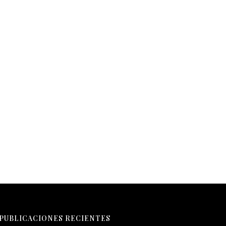
Daniel Gram -ARFW 62º
Ajayu -Colección ConectAR
PUBLICACIONES RECIENTES