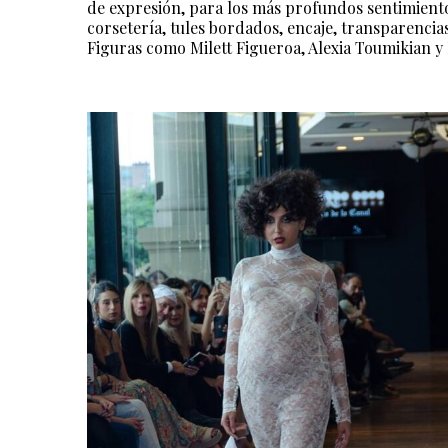
de expresión, para los más profundos sentimient
corsetería, tules bordados, encaje, transparencias
Figuras como Milett Figueroa, Alexia Toumikian y