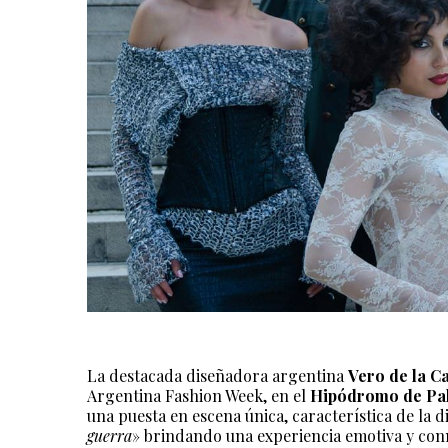
La destacada diseñadora argentina
Vero de la C
Argentina Fashion Week, en el
Hipódromo de Pa
una puesta en escena única, característica de la di
guerra
» brindando una experiencia emotiva y con