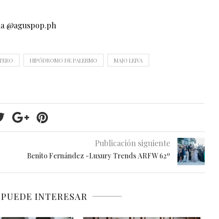
ina @aguspop.ph
TERO
HIPÓDROMO DE PALERMO
MAJO LEIVA
Publicación siguiente
Benito Fernández -Luxury Trends ARFW 62º
 PUEDE INTERESAR