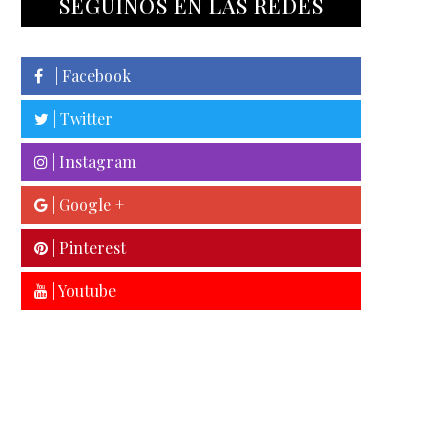
SEGUINOS EN LAS REDES
| Facebook
| Twitter
| Instagram
| Google +
| Pinterest
| Youtube