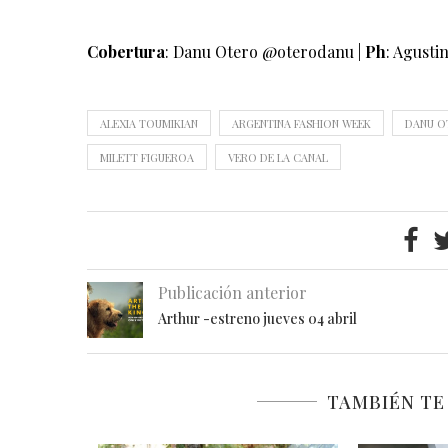
Cobertura
: Danu Otero @oterodanu |
Ph
: Agust
ALEXIA TOUMIKIAN
ARGENTINA FASHION WEEK
DANU O
MILETT FIGUEROA
VERO DE LA CANAL
Publicación anterior
Arthur -estreno jueves 04 abril
TAMBIÉN TE