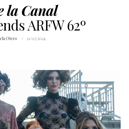
e la Canal
ends ARFW 62º
ela Otero
21/03/2024