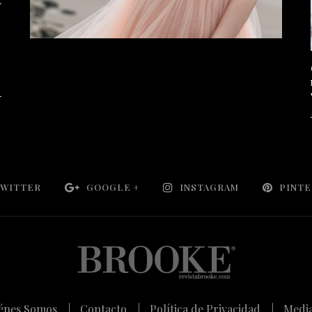
WITTER
GOOGLE +
INSTAGRAM
PINT
énes Somos |
Contacto |
Política de Privacidad |
Media