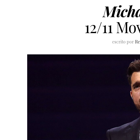
Micha
12/11 Mo
escrito por
Re