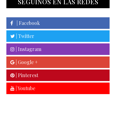
SEGUINOS EN LAS REDES
| Facebook
| Twitter
| Instagram
| Google +
| Pinterest
| Youtube