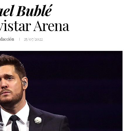
el Bublé
vistar Arena
dacción
25/07/2022