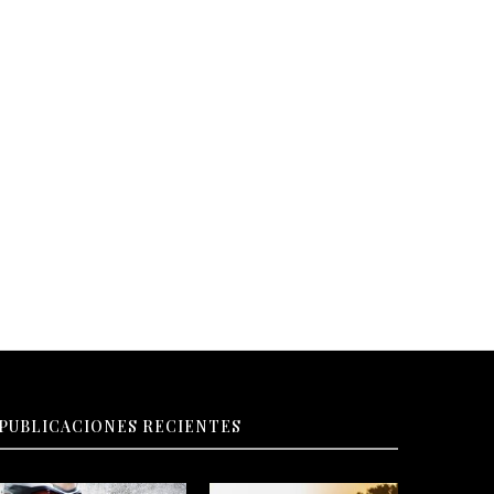
ntensaMente 2 -estreno jueves 13
Furiosa: De la saga Mad Max
junio
estreno jueves 23...
PUBLICACIONES RECIENTES