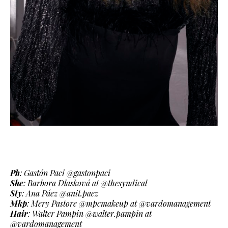
Ph
: Gastón Paci @gastonpaci
She
: Barbora Dlasková at @thesyndical
Sty
: Ana Páez @anit.paez
Mkp
: Mery Pastore @mpcmakeup at @vardomanagement
Hair
: Walter Pampin @walter.pampin at
@vardomanagement