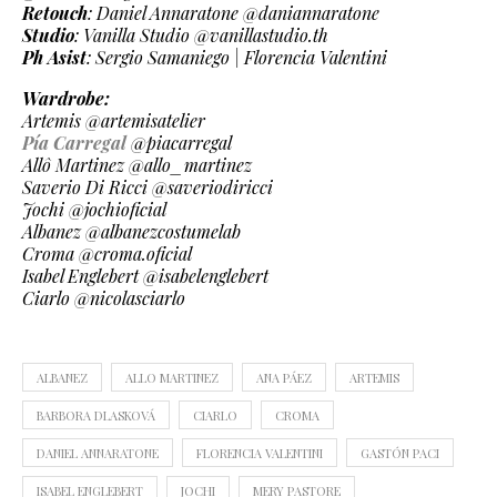
Retouch
: Daniel Annaratone @daniannaratone
Studio
: Vanilla Studio @vanillastudio.th
Ph Asist
: Sergio Samaniego | Florencia Valentini
Wardrobe:
Artemis @artemisatelier
Pía Carregal
@piacarregal
Allô Martinez @allo_martinez
Saverio Di Ricci @saveriodiricci
Jochi @jochioficial
Albanez @albanezcostumelab
Croma @croma.oficial
Isabel Englebert @isabelenglebert
Ciarlo @nicolasciarlo
ALBANEZ
ALLO MARTINEZ
ANA PÁEZ
ARTEMIS
BARBORA DLASKOVÁ
CIARLO
CROMA
DANIEL ANNARATONE
FLORENCIA VALENTINI
GASTÓN PACI
ISABEL ENGLEBERT
JOCHI
MERY PASTORE