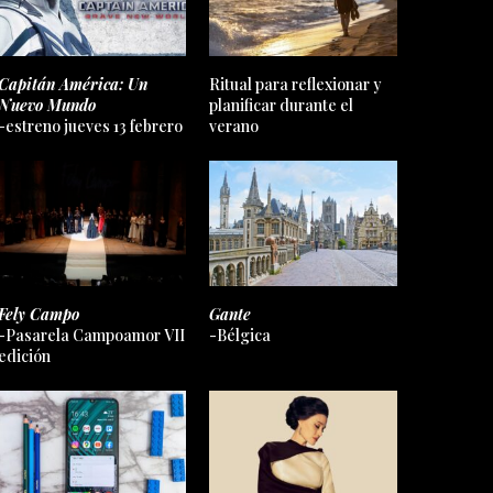
Capitán América: Un
Ritual para reflexionar y
Nuevo Mundo
planificar durante el
-estreno jueves 13 febrero
verano
Fely Campo
Gante
-Pasarela Campoamor VII
-Bélgica
edición