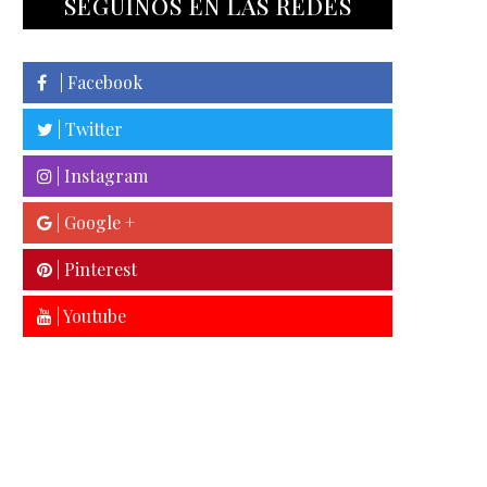
SEGUINOS EN LAS REDES
| Facebook
| Twitter
| Instagram
| Google +
| Pinterest
| Youtube