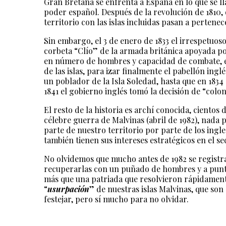
Gran Bretaña se enfrenta a España en lo que se l
poder español. Después de la revolución de 1810,
territorio con las islas incluidas pasan a pertenec
Sin embargo, el 3 de enero de 1833 el irrespetuoso
corbeta “Clío” de la armada británica apoyada p
en número de hombres y capacidad de combate, exi
de las islas, para izar finalmente el pabellón in
un poblador de la Isla Soledad, hasta que en 1834
1841 el gobierno inglés tomó la decisión de “colo
El resto de la historia es archí conocida, cientos
célebre guerra de Malvinas (abril de 1982), nada
parte de nuestro territorio por parte de los ingl
también tienen sus intereses estratégicos en el se
No olvidemos que mucho antes de 1982 se registra
recuperarlas con un puñado de hombres y a punta
más que una patriada que resolvieron rápidamen
“
usurpación
” de nuestras islas Malvinas, que son
festejar, pero sí mucho para no olvidar.