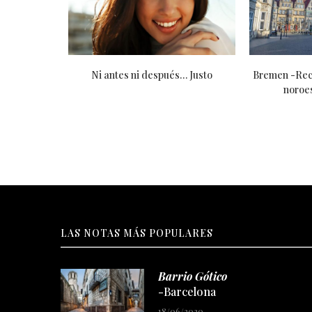
bros
Hotel Marina Bay Sands -Singapur
¿Pe
LAS NOTAS MÁS POPULARES
Barrio Gótico
-Barcelona
18/06/2020