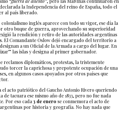
lamó “
guerra de asiento
”, pero las Malvinas continuaron en
 declarada la Independencia del reino de España, todo el
er al país liberado.
 colonialismo inglés aparece con todo su vigor, ese día la
or otro buque de guerra, aprovechando su superioridad
gió la rendición y retiro de las autoridades argentinas
glés. El Comandante Oslow dejó encargado del territorio a
 designan a un Oficial de la Armada a cargo del lugar. En
nizar” las islas y designa al primer gobernador.
 de reclamos diplomáticos, protestas, la tristemente
 pudo torcer la caprichosa y prepotente ocupación de una
eses, en algunos casos apoyados por otros países que
ctor.
 el acto patriótico del Gaucho Antonio Rivero queriendo
 de tacuara ese mismo año de 1833, pero no fue nada
te. Por eso cada
3 de enero
se conmemora el acto de
 argentinas por historia y geografía. No hay nada que