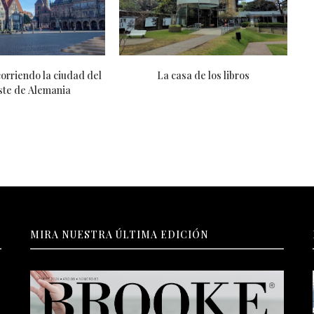
nsás o hacés?
Digno paso a la inmortalidad
MIRA NUESTRA ÚLTIMA EDICIÓN