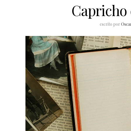
Capricho d
escrito por
Osca