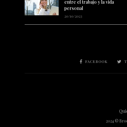
personal
20/10/2023
FACEBOOK
T
Qui
2024 © Broo