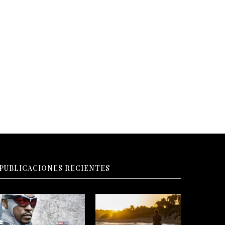
¿Dónde te duele tu vida?
Inteligencia emocional en el á
profesional
PUBLICACIONES RECIENTES