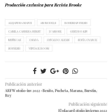
Producción exclusiva para Revista Brooke
ALEJANDRA MANZI
AM MODELS
BOHEMIAN FRESH
CAMILA CARRERA HURST
D´AMORE
GUSTAVO KIN
MUÑECAS
OSADA
OSVALDO ALEXIS
SOFÍA OYARCE
SOFRESH
VINTAGE ROOM
Publicación anterior
ARFW otoño-inv 2022 -Benito, Pucheta, Marana, Burstin,
Rey
Publicación siguiente
El placard otoño invierno 2022