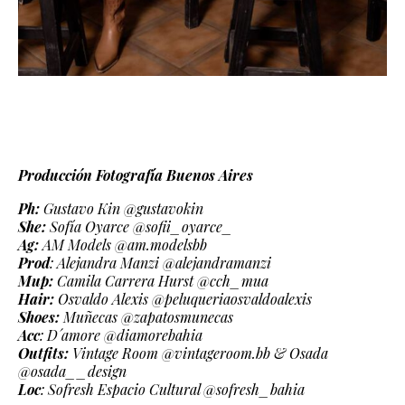
Producción Fotografía Buenos Aires
Ph:
Gustavo Kin @gustavokin
She:
Sofía Oyarce @sofii_oyarce_
Ag:
AM Models @am.modelsbb
Prod
: Alejandra Manzi @alejandramanzi
Mup:
Camila Carrera Hurst @cch_mua
Hair:
Osvaldo Alexis @peluqueriaosvaldoalexis
Shoes:
Muñecas @zapatosmunecas
Acc
: D´amore @diamorebahia
Outfits:
Vintage Room @vintageroom.bb & Osada
@osada__design
Loc
: Sofresh Espacio Cultural @sofresh_bahia