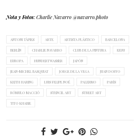
Nota y Fotos
: Charlie Navarro @navarro.photo
ANTONI TÀPIES
ARTE
ARTISTA PLÁSTICO
BARCELONA
BERLÍN
CHARLIE NAVARRO
CLUB DE LA PINTURA
EEUU
EUROPA
HUNDERTWASSER
JAPÓN
JEAN-MICHEL BASQUIAT
JORGE DE LA VEGA
JUAN DOFFO
KEITH HARING
LUIS FELIPE NOÉ
PALERMO
PARÍS
RÓMULO MACCIÓ
STENCIL ART
STREET ART
TITO KHABIE