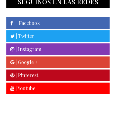
SEGUINOS EN LAS REDES
| Facebook
| Twitter
| Instagram
| Google +
| Pinterest
| Youtube