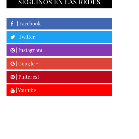
SEGUINOS EN LAS REDES
| Facebook
| Twitter
| Instagram
| Google +
| Pinterest
| Youtube