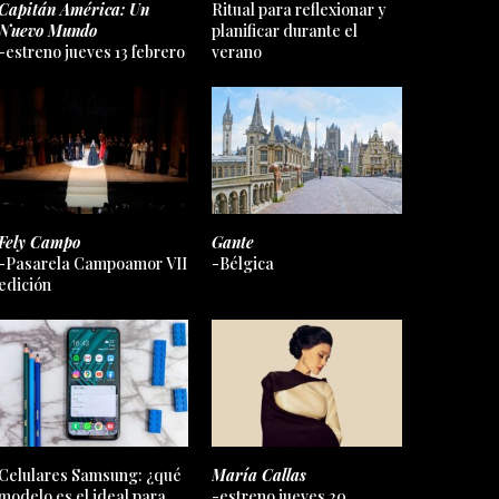
Capitán América: Un
Ritual para reflexionar y
Nuevo Mundo
planificar durante el
-estreno jueves 13 febrero
verano
Fely Campo
Gante
-Pasarela Campoamor VII
-Bélgica
edición
Celulares Samsung: ¿qué
María Callas
modelo es el ideal para
-estreno jueves 20