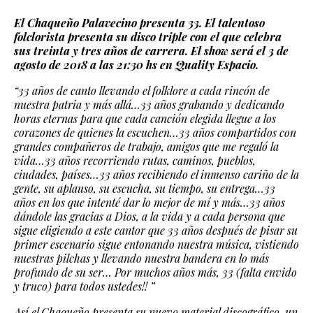
El Chaqueño Palavecino presenta 33. El talentoso
folclorista presenta su disco triple con el que celebra
sus treinta y tres años de carrera. El show será el 3 de
agosto de 2018 a las 21:30 hs en Quality Espacio.
“33 años de canto llevando el folklore a cada rincón de
nuestra patria y más allá…33 años grabando y dedicando
horas eternas para que cada canción elegida llegue a los
corazones de quienes la escuchen…33 años compartidos con
grandes compañeros de trabajo, amigos que me regaló la
vida…33 años recorriendo rutas, caminos, pueblos,
ciudades, países…33 años recibiendo el inmenso cariño de la
gente, su aplauso, su escucha, su tiempo, su entrega…33
años en los que intenté dar lo mejor de mí y más…33 años
dándole las gracias a Dios, a la vida y a cada persona que
sigue eligiendo a este cantor que 33 años después de pisar su
primer escenario sigue entonando nuestra música, vistiendo
nuestras pilchas y llevando nuestra bandera en lo más
profundo de su ser… Por muchos años más, 33​ (falta envido
y truco)​ para todos ustedes!! ”
Así el Chaqueño presenta su nuevo material discográfico, un