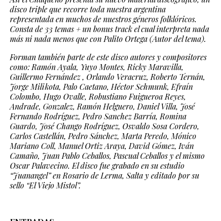
disco triple que recorre toda nuestra argentina
representada en muchos de nuestros géneros folklóricos.
Consta de 33 temas + un bonus track el cual interpreta nada
más ni nada menos que con Palito Ortega (Autor del tema).
Forman también parte de este disco autores y compositores
como: Ramón Ayala, Yuyo Montes, Ricky Maravilla,
Guillermo Fernández , Orlando Veracruz, Roberto Ternán,
Jorge Milikota, Palo Caetano, Héctor Schmunk, Efraín
Colombo, Hugo Ovalle, Robustiano Fuigueroa Reyes,
Andrade, Gonzalez, Ramón Helguero, Daniel Villa, José
Fernando Rodríguez, Pedro Sanchez Barría, Romina
Guardo, José Chango Rodríguez, Osvaldo Sosa Cordero,
Carlos Castellán, Pedro Sánchez, Marta Peredo, Mónico
Mariano Coll, Manuel Ortiz Araya, David Gómez, Iván
Camaño, Juan Pablo Ceballos, Pascual Ceballos y el mismo
Oscar Palavecino. El disco fue grabado en su estudio
“Juanangel” en Rosario de Lerma, Salta y editado por su
sello “El Viejo Mistol”.