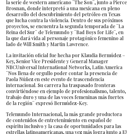
la serie de western americano ¨The Son¨, junto a Pierce
Brosnan, donde interpretó a una mexicana en pleno
desarrollo del descubrimiento del petróleo en Texas
que lucha contra la violencia. Dentro de sus próximos
proyectos, se encuentra la segunda temporada de ¨La
Reina del Sur¨ de Telemundo y ¨Bad Boys for Life¨, en
la que dará vida al personaje protagónico femenino al
lado de Will Smith y Martin Lawrence.
La invitación oficial fue hecha por Klaudia Bermúdez –
Key, Senior Vice Presidente y General Manager
NBCUniversal International Networks, Latin America
¨Nos llena de orgullo poder contar la presencia de
Paola Núñez en este evento de trascendencia
internacional. Su carrera ha traspasado fronteras
convirtiéndose en ejemplo de profesionalismo, talento,
trabajo duro y una de las voces femeninas más fuertes
de la región¨ expresó Bermúdez-Key.
Telemundo Internacional, la más grande productora
de contenidos de entretenimiento en español de
espíritu inclusivo y la casa de oportunidades para las
estrellas latinoamericanas, una vez más logra junto a E!