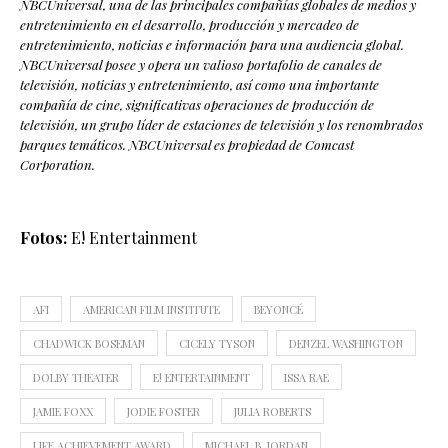
NBCUniversal, una de las principales compañías globales de medios y
entretenimiento en el desarrollo, producción y mercadeo de
entretenimiento, noticias e información para una audiencia global.
NBCUniversal posee y opera un valioso portafolio de canales de
televisión, noticias y entretenimiento, así como una importante
compañía de cine, significativas operaciones de producción de
televisión, un grupo líder de estaciones de televisión y los renombrados
parques temáticos. NBCUniversal es propiedad de Comcast
Corporation.
Fotos:
E! Entertainment
AFI
AMERICAN FILM INSTITUTE
BEYONCÉ
CHADWICK BOSEMAN
CICELY TYSON
DENZEL WASHINGTON
DOLBY THEATER
E! ENTERTAINMENT
ISSA RAE
JAMIE FOXX
JODIE FOSTER
JULIA ROBERTS
LIFE ACHIEVEMENT AWARD
MICHAEL B. JORDAN