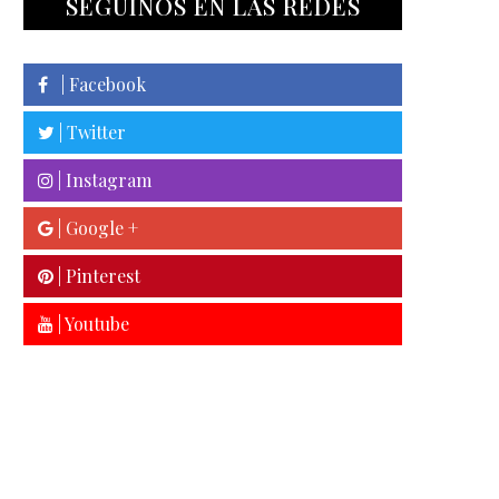
SEGUINOS EN LAS REDES
| Facebook
| Twitter
| Instagram
| Google +
| Pinterest
| Youtube