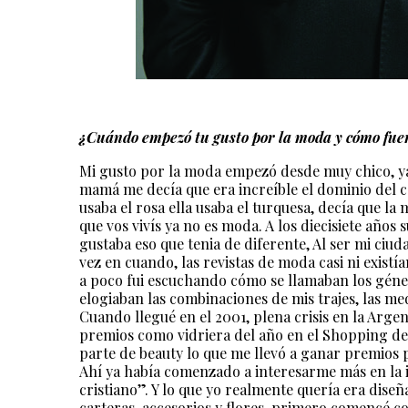
¿Cuándo empezó tu gusto por la moda y cómo fuero
Mi gusto por la moda empezó desde muy chico, ya
mamá me decía que era increíble el dominio del col
usaba el rosa ella usaba el turquesa, decía que la 
que vos vivís ya no es moda. A los diecisiete años
gustaba eso que tenia de diferente, Al ser mi ciu
vez en cuando, las revistas de moda casi ni exist
a poco fui escuchando cómo se llamaban los géner
elogiaban las combinaciones de mis trajes, las medi
Cuando llegué en el 2001, plena crisis en la Arge
premios como vidriera del año en el Shopping del
parte de beauty lo que me llevó a ganar premios p
Ahí ya había comenzado a interesarme más en la 
cristiano”. Y lo que yo realmente quería era dis
carteras, accesorios y flores, primero comencé co