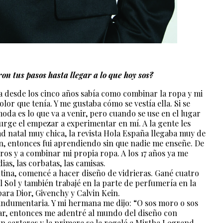
n tus pasos hasta llegar a lo que hoy sos?
 desde los cinco años sabía como combinar la ropa y mi
or que tenía. Y me gustaba cómo se vestía ella. Si se
moda es lo que va a venir, pero cuando se use en el lugar
 surge el empezar a experimentar en mí. A la gente les
dad natal muy chica, la revista Hola España llegaba muy de
ían, entonces fui aprendiendo sin que nadie me enseñe. De
os y a combinar mi propia ropa. A los 17 años ya me
as, las corbatas, las camisas.
ntina, comencé a hacer diseño de vidrieras. Gané cuatro
 Sol y también trabajé en la parte de perfumería en la
ara Dior, Givenchy y Calvin Kein.
indumentaria. Y mi hermana me dijo: “O sos moro o sos
eñar, entonces me adentré al mundo del diseño con
n carteras y la primera se la regalé a Mirtha Legrand.