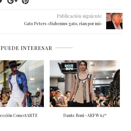
Publicación siguiente
Gato Peters «Habemus gato, rían por mí»
 PUEDE INTERESAR
lección ConectARTE
Dante Boni -ARFW 62º
B