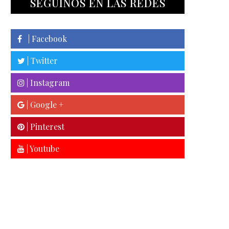
SEGUINOS EN LAS REDES
| Facebook
| Twitter
| Instagram
| Google +
| Pinterest
| Youtube