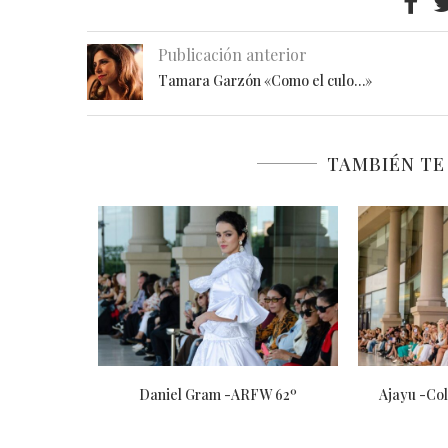
Publicación anterior
Tamara Garzón «Como el culo…»
TAMBIÉN TE
 Quaranta y
Daniel Gram -ARFW 62º
Ajayu -Co
cciones