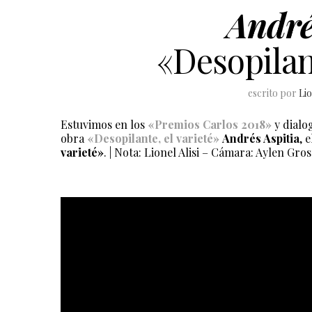
André
«Desopilant
escrito por
Lio
Estuvimos en los
«Premios Carlos 2018»
y dialo
obra
«Desopilante,
el va
rieté»
Andrés Aspitia
, 
varieté»
. | Nota: Lionel Alisi – Cámara: Aylen Grose