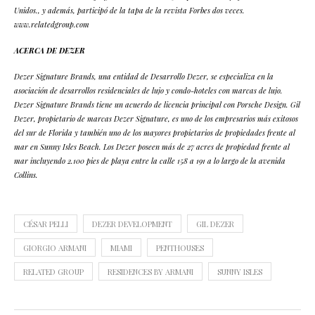
Unidos., y además, participó de la tapa de la revista Forbes dos veces.
www.relatedgroup.com
ACERCA DE DEZER
Dezer Signature Brands, una entidad de Desarrollo Dezer, se especializa en la
asociación de desarrollos residenciales de lujo y condo-hoteles con marcas de lujo.
Dezer Signature Brands tiene un acuerdo de licencia principal con Porsche Design. Gil
Dezer, propietario de marcas Dezer Signature, es uno de los empresarios más exitosos
del sur de Florida y también uno de los mayores propietarios de propiedades frente al
mar en Sunny Isles Beach. Los Dezer poseen más de 27 acres de propiedad frente al
mar incluyendo 2.100 pies de playa entre la calle 158 a 191 a lo largo de la avenida
Collins.
CÉSAR PELLI
DEZER DEVELOPMENT
GIL DEZER
GIORGIO ARMANI
MIAMI
PENTHOUSES
RELATED GROUP
RESIDENCES BY ARMANI
SUNNY ISLES