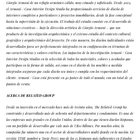
Giorgio Armani de un refugio armónico cálido, muy cómodo y sofisticado. Desde 2003,
el Armani / Casa Interior Design Studio ha proporcionado servicios de diseño de
interiores completos a particulares y proyectos inmobiliarios, desde la fase conceptual
hasta la supervisión de la ejecución. El trabajo del estudio consiste en el desarrollo de
soluciones creativas – bajo la dirección artística de Giorgio Armani – que son
producto de la investigación arquitectónica y el extenso estudio del contexto cultural,
geográfico y arquitectónico del proyecto. De esta manera, los diseños individuales están
desarrollados para ser perfectamente integrados en su configuración en términos de
sus características y valores estéticos. Los impactos de la investigación Armani / Casa
Interior Design Studios en la selección de todos los materiales, colores y acabados que
participan en la forma de salida, así como en el diseño de los muebles a medida
integrados aseguran que cada diseño sea único y cumpla con los requerimientos del
cliente. Armani / Casa está presente en 40 países de todo el mundo, con un total de 56
puntos de venta.
ACERCA DE RELATED GROUP
Desde su inserción en el mercado hace más de treinta años, The Related Group ha
construido y desarrollado más de ochenta mil departamentos y condominios. Es una de
las empresas más grandes en Estados Unidos, dentro de las que tienen dueños hispanos,
con un porfolio de desarrollos que vale más de U$10 billones. Por muchos años, la
compañía fue número uno en el sector de desarrolladores multi-family en la nación. La
revista TIME nombró a Jorge Perez uno de los 25 hispanos más influyentes en Estados