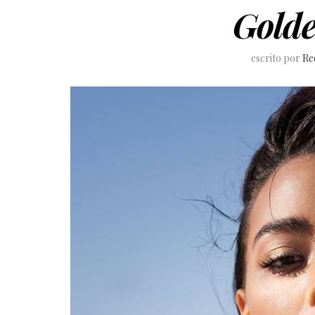
Golde
escrito por
Re