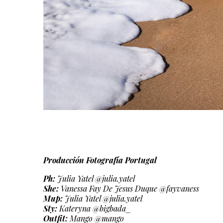
Producción Fotografía Portugal
Ph:
Julia Yatel @julia.yatel
She:
Vanessa Fay De Jesus Duque @fayvaness
Mup:
Julia Yatel @julia.yatel
Sty:
Kateryna @bigbada_
Outfit:
Mango @mango