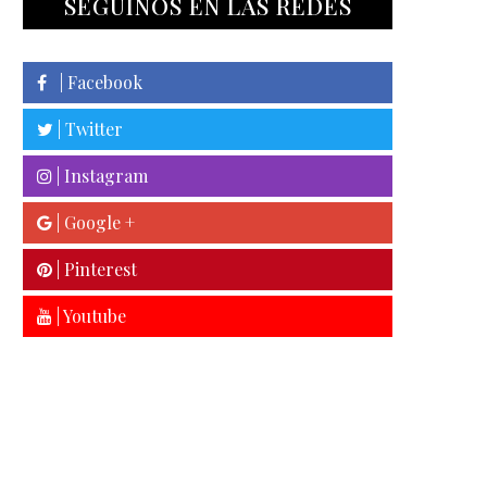
SEGUINOS EN LAS REDES
| Facebook
| Twitter
| Instagram
| Google +
| Pinterest
| Youtube