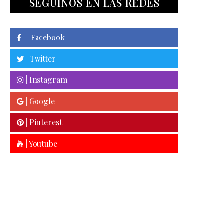
SEGUINOS EN LAS REDES
| Facebook
| Twitter
| Instagram
| Google +
| Pinterest
| Youtube