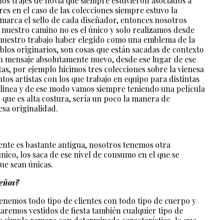
 los trajes de novia que siempre estuvieron asociados a
es en el caso de las colecciones siempre estuvo la
 marca el sello de cada diseñador, entonces nosotros
 nuestro camino no es el único y solo realizamos desde
nuestro trabajo haber elegido como una emblema de la
blos originarios, son cosas que están sacadas de contexto
un mensaje absolutamente nuevo, desde ese lugar de ese
tas, por ejemplo hicimos tres colecciones sobre la vienesa
tos artistas con los que trabajo en equipo para distintas
alinea y de ese modo vamos siempre teniendo una película
que es alta costura, sería un poco la manera de
esa originalidad.
ente es bastante antigua, nosotros tenemos otra
ico, los saca de ese nivel de consumo en el que se
ue sean únicas.
seños?
enemos todo tipo de clientes con todo tipo de cuerpo y
aremos vestidos de fiesta también cualquier tipo de