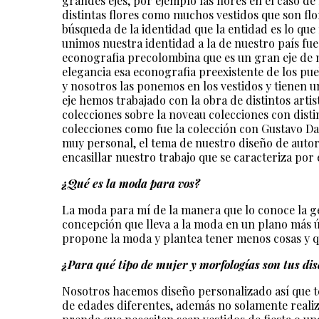
grandes ejes, por ejemplo las flores en el caso de
distintas flores como muchos vestidos que son flor
búsqueda de la identidad que la entidad es lo que
unimos nuestra identidad a la de nuestro país fue
econografia precolombina que es un gran eje de 
elegancia esa econografia preexistente de los pue
y nosotros las ponemos en los vestidos y tienen 
eje hemos trabajado con la obra de distintos artis
colecciones sobre la noveau colecciones con distin
colecciones como fue la colección con Gustavo D
muy personal, el tema de nuestro diseño de autor 
encasillar nuestro trabajo que se caracteriza por 
¿Qué es la moda para vos?
La moda para mí de la manera que lo conoce la g
concepción que lleva a la moda en un plano más ún
propone la moda y plantea tener menos cosas y q
¿Para qué tipo de mujer y morfologías son tus di
Nosotros hacemos diseño personalizado así que t
de edades diferentes, además no solamente realiz