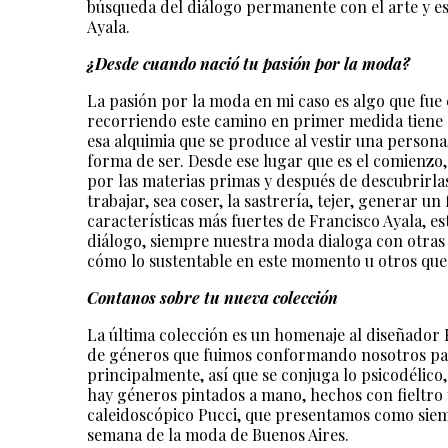
búsqueda del diálogo permanente con el arte y es
Ayala.
¿Desde cuando nació tu pasión por la moda?
La pasión por la moda en mi caso es algo que fu
recorriendo este camino en primer medida tiene q
esa alquimia que se produce al vestir una persona
forma de ser. Desde ese lugar que es el comienzo,
por las materias primas y después de descubrirlas 
trabajar, sea coser, la sastrería, tejer, generar u
características más fuertes de Francisco Ayala, es
diálogo, siempre nuestra moda dialoga con otras
cómo lo sustentable en este momento u otros que
Contanos sobre tu nueva colección
La última colección es un homenaje al diseñador P
de géneros que fuimos conformando nosotros para
principalmente, así que se conjuga lo psicodélico,
hay géneros pintados a mano, hechos con fieltro 
caleidoscópico Pucci, que presentamos como siem
semana de la moda de Buenos Aires.