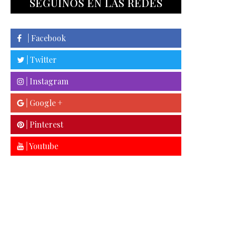
SEGUINOS EN LAS REDES
| Facebook
| Twitter
| Instagram
| Google +
| Pinterest
| Youtube