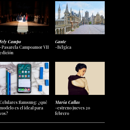
Fely Campo
Gante
-Pasarela Campoamor VII
-Bélgica
edición
Celulares Samsung: ¿qué
María Callas
modelo es el ideal para
-estreno jueves 20
vos?
febrero