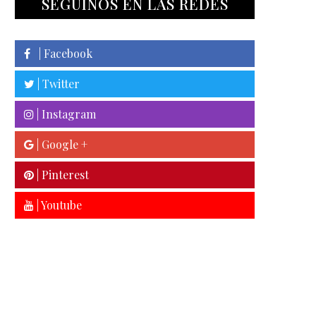
SEGUINOS EN LAS REDES
| Facebook
| Twitter
| Instagram
| Google +
| Pinterest
| Youtube