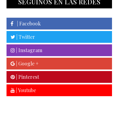
SEGUINOS EN LAS REDES
| Facebook
| Twitter
| Instagram
| Google +
| Pinterest
| Youtube