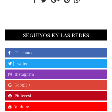
SEGUINOS EN LAS REDES
| Facebook
| Twitter
| Instagram
| Google +
| Pinterest
| Youtube