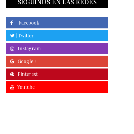
SEGUINOS EN LAS REDES
| Facebook
| Twitter
| Instagram
| Google +
| Pinterest
| Youtube