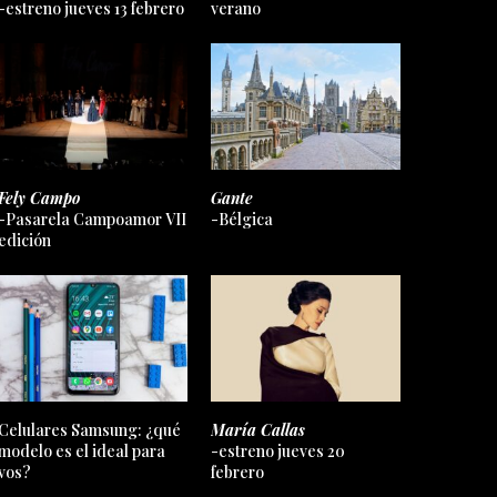
-estreno jueves 13 febrero
verano
Fely Campo
Gante
-Pasarela Campoamor VII
-Bélgica
edición
Celulares Samsung: ¿qué
María Callas
modelo es el ideal para
-estreno jueves 20
vos?
febrero