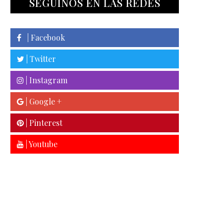
SEGUINOS EN LAS REDES
| Facebook
| Twitter
| Instagram
| Google +
| Pinterest
| Youtube