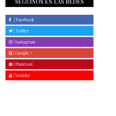
SEGUINOS EN LAS REDES
| Facebook
| Twitter
| Instagram
| Google +
| Pinterest
| Youtube