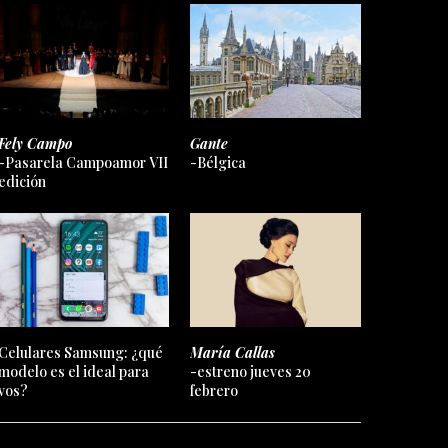
Fely Campo
Gante
-Pasarela Campoamor VII
-Bélgica
edición
Celulares Samsung: ¿qué
María Callas
modelo es el ideal para
-estreno jueves 20
vos?
febrero