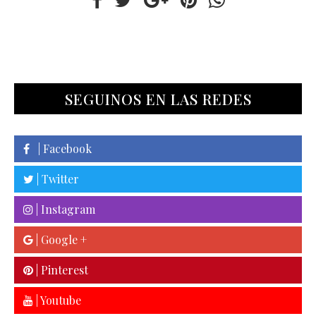
SEGUINOS EN LAS REDES
| Facebook
| Twitter
| Instagram
| Google +
| Pinterest
| Youtube