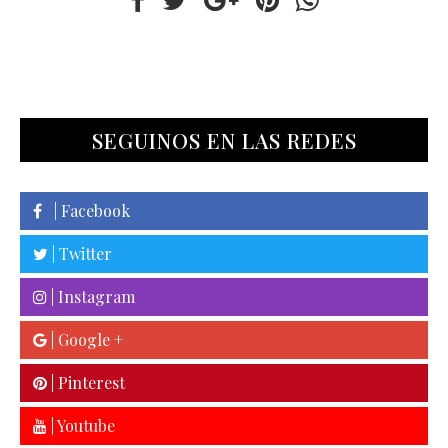
SEGUINOS EN LAS REDES
| Facebook
| Twitter
| Instagram
| Google +
| Pinterest
| Youtube