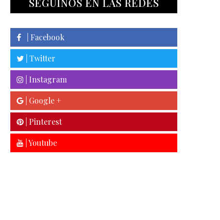
SEGUINOS EN LAS REDES
| Facebook
| Twitter
| Instagram
| Google +
| Pinterest
| Youtube