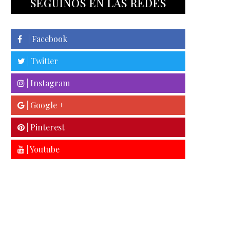
SEGUINOS EN LAS REDES
| Facebook
| Twitter
| Instagram
| Google +
| Pinterest
| Youtube