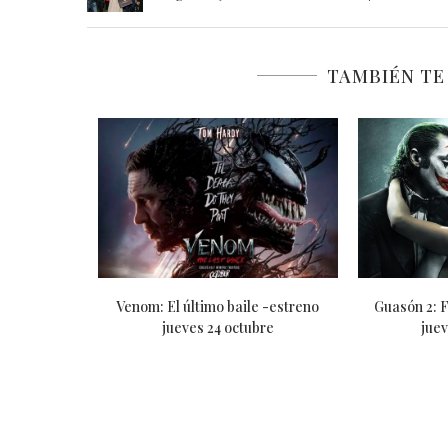
TAMBIÉN TE
 jueves 05
Parpadea dos veces -estreno jueves
Borderland
22 agosto