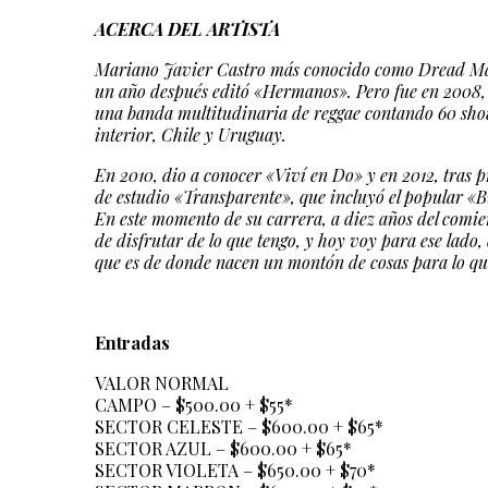
ACERCA DEL ARTISTA
Mariano Javier Castro más conocido como Dread Mar I
un año después editó «Hermanos». Pero fue en 2008, j
una banda multitudinaria de reggae contando 60 sho
interior, Chile y Uruguay.
En 2010, dio a conocer «Viví en Do» y en 2012, tras 
de estudio «Transparente», que incluyó el popular «
En este momento de su carrera, a diez años del comi
de disfrutar de lo que tengo, y hoy voy para ese lado,
que es de donde nacen un montón de cosas para lo qu
Entradas
VALOR NORMAL
CAMPO – $500.00 + $55*
SECTOR CELESTE – $600.00 + $65*
SECTOR AZUL – $600.00 + $65*
SECTOR VIOLETA – $650.00 + $70*