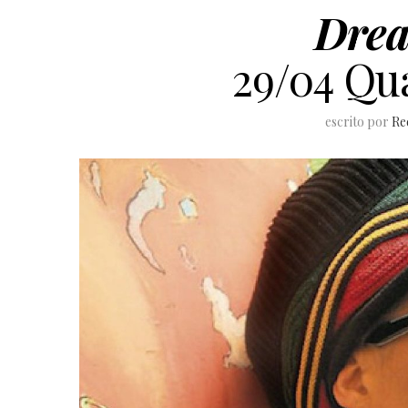
Drea
29/04 Qua
escrito por
Re