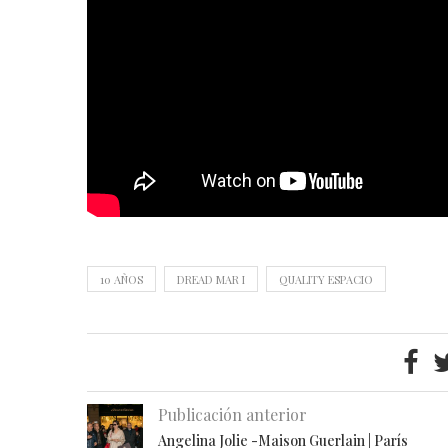
10 AÑOS
DREAD MAR I
QUALITY ESPACIO
Publicación anterior
Angelina Jolie -Maison Guerlain | París