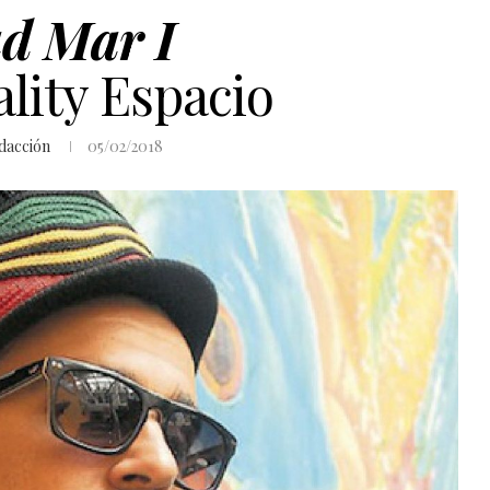
d Mar I
lity Espacio
dacción
05/02/2018