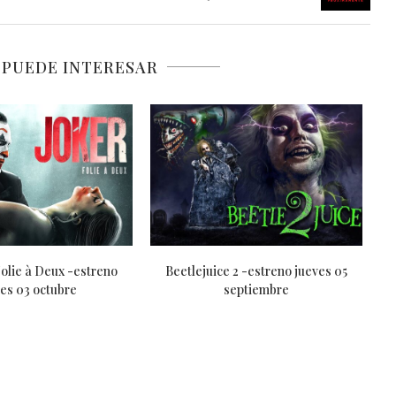
 PUEDE INTERESAR
s -estreno jueves 08
Deadpool & Wolverine -estreno
I
agosto
jueves 25 julio