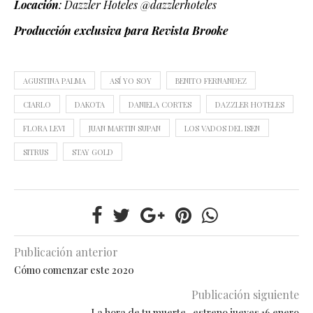
Locación
: Dazzler Hoteles @dazzlerhoteles
Producción exclusiva para Revista Brooke
AGUSTINA PALMA
ASÍ YO SOY
BENITO FERNANDEZ
CIARLO
DAKOTA
DANIELA CORTES
DAZZLER HOTELES
FLORA LEVI
JUAN MARTIN SUPAN
LOS VADOS DEL ISEN
SITRUS
STAY GOLD
Publicación anterior
Cómo comenzar este 2020
Publicación siguiente
La hora de tu muerte -estreno jueves 16 enero