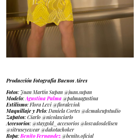
Producción Fotografía Buenos Aires
Fotos
: Juan Martín Supan @juan.supan
Modelo
:
Agustina Palma
@palmaagustina
Estilismo
: Flora Levi @floraleviok
Maquillaje y Pelo
: Daniela Cortes @dcmakeupstudio
Zapatos
: Ciarlo @nicolasciarlo
Accesorios
: @staygold_accesorios @losvadosdelisen
@sitruseyewear @dakotachoker
Ropa
:
Benito Fernandez
@benito.oficial