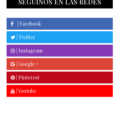
SEGUINOS EN LAS REDES
| Facebook
| Twitter
| Instagram
| Google +
| Pinterest
| Youtube