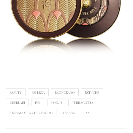
BEAUTY
BELLEZA
BRONCEADO
ESTUCHE
GUERLAIN
PIEL
POLVO
TERRACOTTA
TERRACOTTA CHIC TROPIC
VERANO
XXL