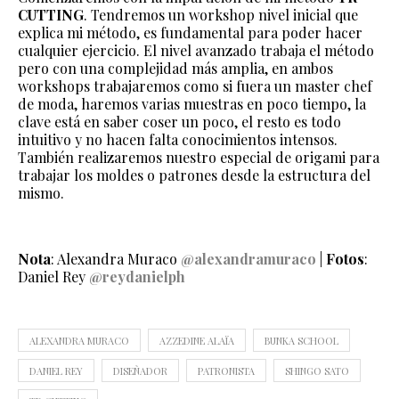
CUTTING
. Tendremos un workshop nivel inicial que
explica mi método, es fundamental para poder hacer
cualquier ejercicio. El nivel avanzado trabaja el método
pero con una complejidad más amplia, en ambos
workshops trabajaremos como si fuera un master chef
de moda, haremos varias muestras en poco tiempo, la
clave está en saber coser un poco, el resto es todo
intuitivo y no hacen falta conocimientos intensos.
También realizaremos nuestro especial de origami para
trabajar los moldes o patrones desde la estructura del
mismo.
Nota
: Alexandra Muraco
@alexandramuraco
|
Fotos
:
Daniel Rey
@reydanielph
ALEXANDRA MURACO
AZZEDINE ALAÏA
BUNKA SCHOOL
DANIEL REY
DISEÑADOR
PATRONISTA
SHINGO SATO