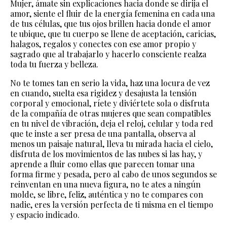
Mujer, ámate sin explicaciones hacia donde se dirija el
amor, siente el fluir de la energía femenina en cada una
de tus células, que tus ojos brillen hacia donde el amor
te ubique, que tu cuerpo se llene de aceptación, caricias,
halagos, regalos y conectes con ese amor propio y
sagrado que al trabajarlo y hacerlo consciente realza
toda tu fuerza y belleza.
No te tomes tan en serio la vida, haz una locura de vez
en cuando, suelta esa rigidez y desajusta la tensión
corporal y emocional, ríete y diviértete sola o disfruta
de la compañía de otras mujeres que sean compatibles
en tu nivel de vibración, deja el reloj, celular y toda red
que te inste a ser presa de una pantalla, observa al
menos un paisaje natural, lleva tu mirada hacia el cielo,
disfruta de los movimientos de las nubes si las hay, y
aprende a fluir como ellas que parecen tomar una
forma firme y pesada, pero al cabo de unos segundos se
reinventan en una nueva figura, no te ates a ningún
molde, se libre, feliz, auténtica y no te compares con
nadie, eres la versión perfecta de ti misma en el tiempo
y espacio indicado.