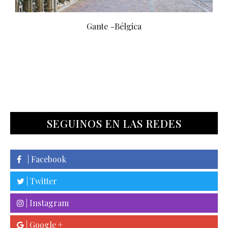
no
Gante -Bélgica
SEGUINOS EN LAS REDES
| Facebook
| Twitter
| Instagram
| Google +