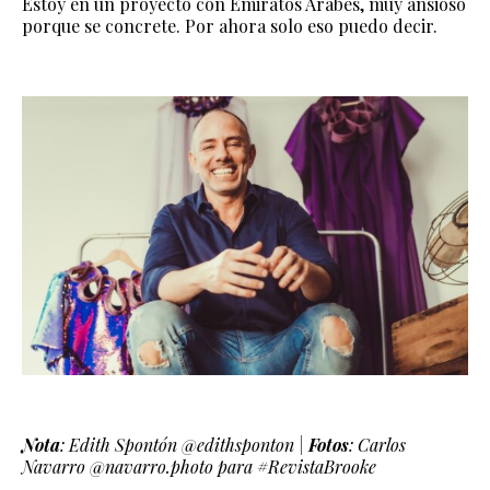
Estoy en un proyecto con Emiratos Árabes, muy ansioso
porque se concrete. Por ahora solo eso puedo decir.
Nota
: Edith S
pontón
@edithsponton |
Fotos
: Carlos
Navarro @navarro.photo para #RevistaBrooke