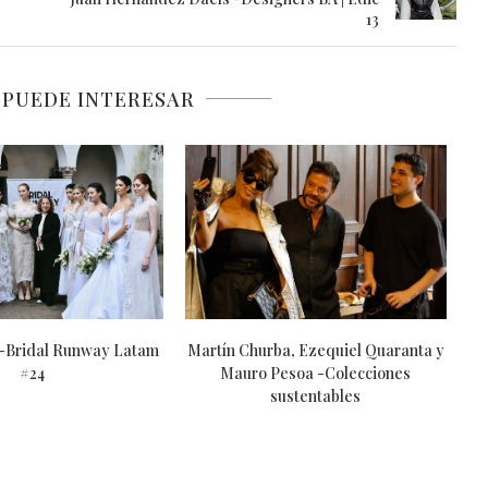
13
 PUEDE INTERESAR
u -Colección ConectARTE
Dante Boni -ARFW 62º