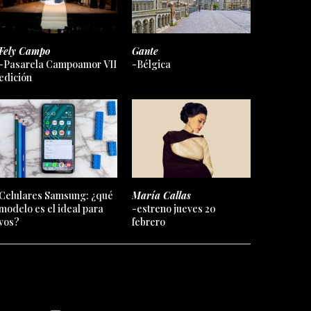
Fely Campo
Gante
-Pasarela Campoamor VII
-Bélgica
edición
Celulares Samsung: ¿qué
María Callas
modelo es el ideal para
-estreno jueves 20
vos?
febrero
EREST
YOUTUBE