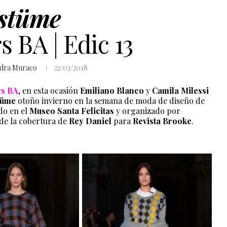
stüme
 BA | Edic 13
ndra Muraco
22/03/2018
rs BA
, en esta ocasión
Emiliano Blanco
y
Camila Milessi
tüme
otoño invierno en la semana de moda de diseño de
ado en el
Museo Santa Felicitas
y organizado por
de la cobertura de
Rey Daniel
para
Revista Brooke
.