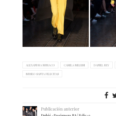
ALEXANDRA MURACO
CAMILA MILESSI
DANIEL REY
MUSEO SANTA FELICITAS
Publicación anterior
Dubié -Designers BA | Edic 13