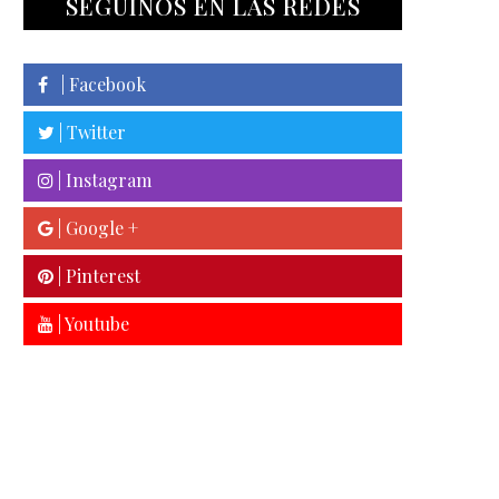
SEGUINOS EN LAS REDES
| Facebook
| Twitter
| Instagram
| Google +
| Pinterest
| Youtube