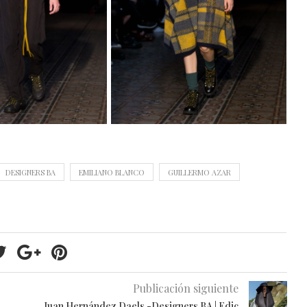
DESIGNERS BA
EMILIANO BLANCO
GUILLERMO AZAR
Publicación siguiente
Juan Hernández Daels -Designers BA | Edic