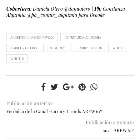
Cobertura
: Daniela Otero @danuotero |
Ph
: Constanza
Alquimia @ph_connie_alquimia para Brooke
ARGENTINA FASHION WEEK
CONSTANZA ALQUIMIA
DANIELA OTERO
JORGE REY
LUXURY TRENDS
WHITE
WHITE II
Publicación anterior
Verónica de la Canal -Luxury Trends ARFW 61º
Publicación siguiente
Iara -ARFW 61º