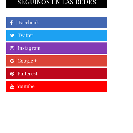
SEGUINOS EN LAS REDES
| Facebook
| Twitter
| Instagram
| Google +
| Pinterest
| Youtube