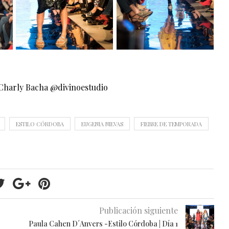
 Charly Bacha @divinoestudio
ESTILO CÓRDOBA
EUGENIA NIEVAS
FIEBRE DE TEMPORADA
Publicación siguiente
Paula Cahen D´Anvers -Estilo Córdoba | Día 1