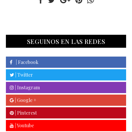
SEGUINOS EN LAS REDES
| Facebook
| Twitter
| Instagram
| Google +
| Pinterest
| Youtube