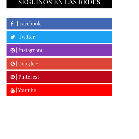
SEGUINOS EN LAS REDES
| Facebook
| Twitter
| Instagram
| Google +
| Pinterest
| Youtube