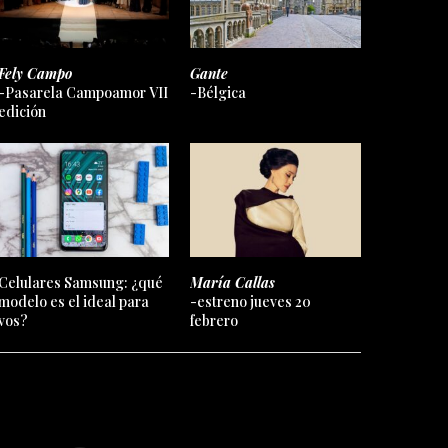
Fely Campo
Gante
-Pasarela Campoamor VII
-Bélgica
edición
Celulares Samsung: ¿qué
María Callas
modelo es el ideal para
-estreno jueves 20
vos?
febrero