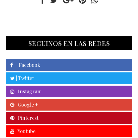
SEGUINOS EN LAS REDES
| Facebook
| Twitter
| Instagram
| Google +
| Pinterest
| Youtube