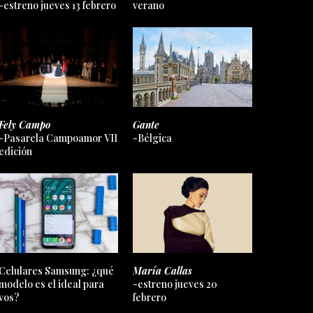
-estreno jueves 13 febrero
verano
Fely Campo
Gante
-Pasarela Campoamor VII
-Bélgica
edición
Celulares Samsung: ¿qué
María Callas
modelo es el ideal para
-estreno jueves 20
vos?
febrero