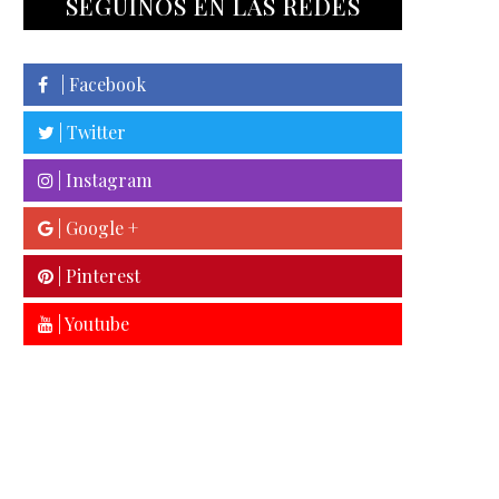
SEGUINOS EN LAS REDES
| Facebook
| Twitter
| Instagram
| Google +
| Pinterest
| Youtube