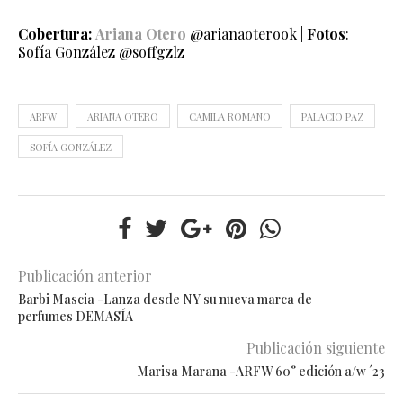
Cobertura:
Ariana Otero
@arianaoterook |
Fotos
:
Sofía González @soffgzlz
ARFW
ARIANA OTERO
CAMILA ROMANO
PALACIO PAZ
SOFÍA GONZÁLEZ
Publicación anterior
Barbi Mascia -Lanza desde NY su nueva marca de
perfumes DEMASÍA
Publicación siguiente
Marisa Marana -ARFW 60° edición a/w ´23