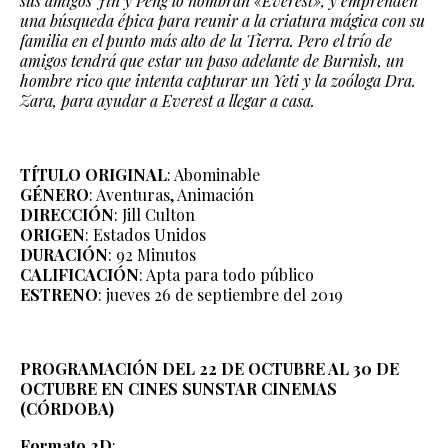
sus amigos Jin y Peng lo nombran «Everest», y emprenden
una búsqueda épica para reunir a la criatura mágica con su
familia en el punto más alto de la Tierra. Pero el trío de
amigos tendrá que estar un paso adelante de Burnish, un
hombre rico que intenta capturar un Yeti y la zoóloga Dra.
Zara, para ayudar a Everest a llegar a casa.
TÍTULO ORIGINAL
: Abominable
GÉNERO
: Aventuras, Animación
DIRECCIÓN
: Jill Culton
ORIGEN
: Estados Unidos
DURACIÓN
: 92 Minutos
CALIFICACIÓN
: Apta para todo público
ESTRENO
: jueves 26 de septiembre del 2019
PROGRAMACIÓN DEL 22 DE OCTUBRE AL 30 DE
OCTUBRE EN CINES SUNSTAR CINEMAS
(CÓRDOBA)
Formato 2D
: