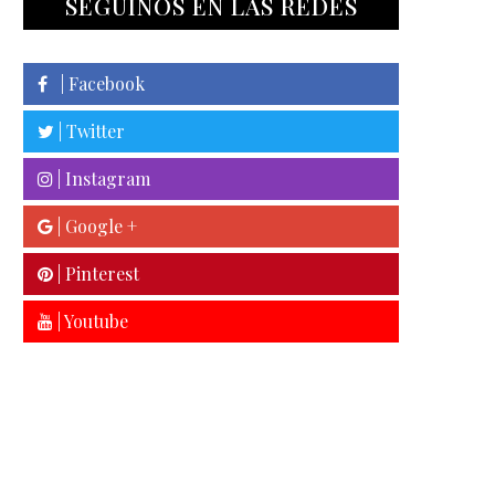
SEGUINOS EN LAS REDES
| Facebook
| Twitter
| Instagram
| Google +
| Pinterest
| Youtube