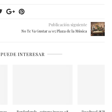
Publicación siguiente
No Te Va Gustar 11/05 Plaza de la Música
 PUEDE INTERESAR
s -estreno jueves 08
Deadpool & Wolverine -estreno
I