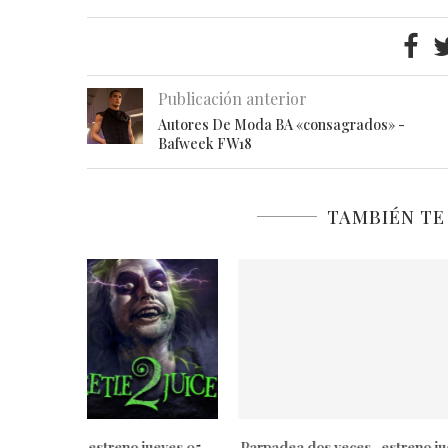
Publicación anterior
Autores De Moda BA «consagrados» -
Bafweek FW18
TAMBIÉN TE
 jueves 05
Parpadea dos veces -estreno jueves
Borderland