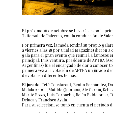
El próximo 16 de octubre se llevará a cabo la pri
Tattersall de Palermo, con la conducción de Vale
Por primera vez, la moda tendrá su propio galard
a viernes a las 18 por Ciudad Magazine) dieron a 
gala para el gran evento que reunirá a famosos e
principal. Luis Ventura, presidente de APTRA (Asoc
Argentinas) fue el encargado de dar a conocer to
primera vez a la votación de APTRA un jurado de
de votar en diferentes ternas.
El jurado
: Teté Coustarout, Benito Fernández, D
Malala Artola, Matilde Quintana, Ale García, Seba
Marité Rizzo, Luis Corbacho, Belén Baldelomar, D
Deluca y Francisco Ayala.
Para su selección, se tomó en cuenta el período 