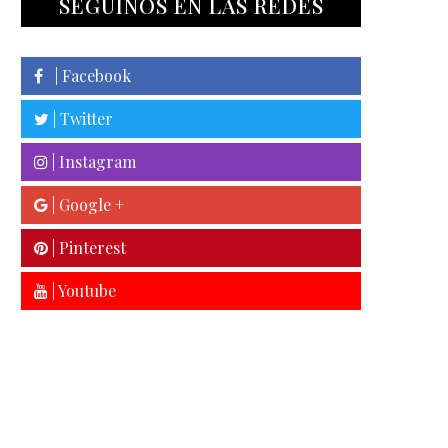
SEGUINOS EN LAS REDES
| Facebook
| Twitter
| Instagram
| Google +
| Pinterest
| Youtube