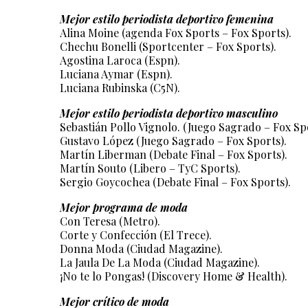
Mejor estilo periodista deportivo femenina
Alina Moine (agenda Fox Sports – Fox Sports).
Chechu Bonelli (Sportcenter – Fox Sports).
Agostina Laroca (Espn).
Luciana Aymar (Espn).
Luciana Rubinska (C5N).
Mejor estilo periodista deportivo masculino
Sebastián Pollo Vignolo. (Juego Sagrado – Fox Sp
Gustavo López (Juego Sagrado – Fox Sports).
Martín Liberman (Debate Final – Fox Sports).
Martín Souto (Libero – TyC Sports).
Sergio Goycochea (Debate Final – Fox Sports).
Mejor programa de moda
Con Teresa (Metro).
Corte y Confección (El Trece).
Donna Moda (Ciudad Magazine).
La Jaula De La Moda (Ciudad Magazine).
¡No te lo Pongas! (Discovery Home & Health).
Mejor crítico de moda