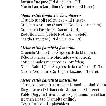
Roxana Vázquez (TN de 6 a 10 – TN).
María Laura Santillán (Noticiero -El trece).
Mejor estilo conductor de noticiero
Claudio Rígoli (Telenueve – El Nueve).
Guillermo Andino (América Noticias – América).
Guillermo Favale (El Diario – C5N).
Rodolfo Barili (Telefe Noticias – Telefe).
Sergio Lapegüe (TN de 6 a 10 – TN).
Mejor estilo panelista femenina
Graciela Alfano (Los Ángeles de la Mañana).
Débora Plager (Involucrados – América).
Sofía Zámolo (Incorrectas- América).
Nequi Galotti (Los Ángeles de la mañana – El Trec
Nicole Neumann (Cortá por Lozano – Telefe).
Mejor estilo panelista masculino
Claudio Cosano (La Jaula de la moda – Ciudad Ma
Diego Leuco (El diario de Mariana – El Trece).
Pablo Duggan (Involucrados y Polémica en el bar
Hernán Drago (Pampita online).
César Jurisich (Implacables).