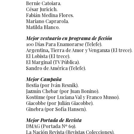
Bernie Catoiara.
César Juricich.
Fabián Medina Flores.
Mariano Caprarola.
Matilda Blanco.
Mejor vestuario en programa de ficción
100 Días Para Enamorarse (Telefe).
Argentina, Tierra de Amor y Venganza (El trece).
El Lobista (El trece).
El Marginal (TV Pública).
Sandro de América (Telefe).
Mejor Campaña
Bestia (por Iván Resnik).
Jazmín Chebar (por Juan Bonino).
Kostüme (por Luciana Val y Franco Musso).
Giacobbe (por Julián Giacobbe).
Ginebra (por Sofía Hansen).
Mejor Portada de Revista
DMAG (Portada Nº 69).
La Nación Revista (Revistas Colecciones).