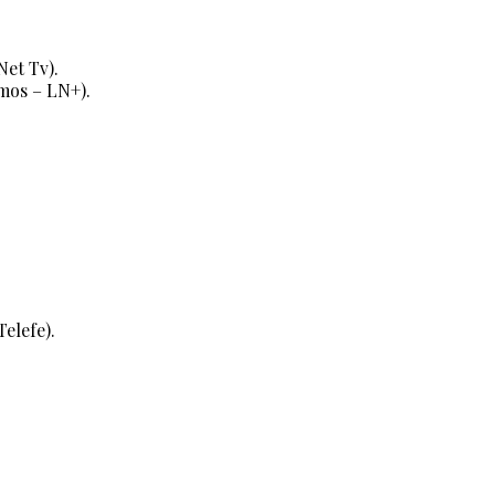
et Tv).
mos – LN+).
elefe).