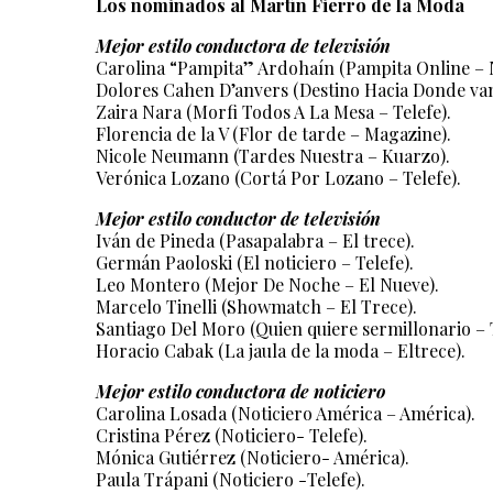
Los nominados al Martín Fierro de la Moda
Mejor estilo conductora de televisión
Carolina “Pampita” Ardohaín (Pampita Online – N
Dolores Cahen D’anvers (Destino Hacia Donde va
Zaira Nara (Morfi Todos A La Mesa – Telefe).
Florencia de la V (Flor de tarde – Magazine).
Nicole Neumann (Tardes Nuestra – Kuarzo).
Verónica Lozano (Cortá Por Lozano – Telefe).
Mejor estilo conductor de televisión
Iván de Pineda (Pasapalabra – El trece).
Germán Paoloski (El noticiero – Telefe).
Leo Montero (Mejor De Noche – El Nueve).
Marcelo Tinelli (Showmatch – El Trece).
Santiago Del Moro (Quien quiere sermillonario – T
Horacio Cabak (La jaula de la moda – Eltrece).
Mejor estilo conductora de noticiero
Carolina Losada (Noticiero América – América).
Cristina Pérez (Noticiero- Telefe).
Mónica Gutiérrez (Noticiero- América).
Paula Trápani (Noticiero -Telefe).