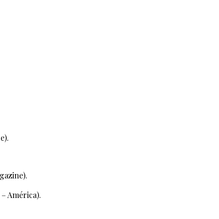
e).
gazine).
 – América).