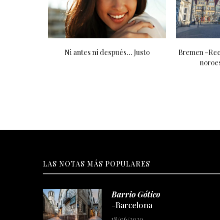
bros
Hotel Marina Bay Sands -Singapur
¿Pe
LAS NOTAS MÁS POPULARES
Barrio Gótico
-Barcelona
18/06/2020