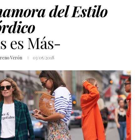
amora del Estilo
rdico
s es Más-
reno Verón
03/05/2018