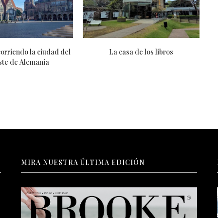
nsás o hacés?
Digno paso a la inmortalidad
MIRA NUESTRA ÚLTIMA EDICIÓN