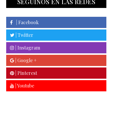
SEGUINOS EN LAS REDES
| Facebook
| Twitter
| Instagram
| Google +
| Pinterest
| Youtube