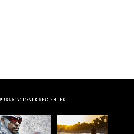
¿Dónde te duele tu vida?
Inteligencia emocional en el á
profesional
PUBLICACIONES RECIENTES