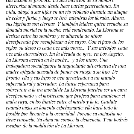
aterroriza al mundo desde hace varias generaciones. En
vida, ahogó a sus hijos en un río violento durante un ataque
de celos y furia, y luego se tiró, mientras los lloraba. Ahora,
sus lágrimas son eternas. Y también letales; quien escuche su
llamada mortal en la noche, está condenado. La Llorona se
desliza entre las sombras y se alimenta de niños,
desesperada por reemplazar a los suyos. Con el paso de los
siglos, su deseo es cada vez más voraz… Y sus métodos, cada
vez más aterradores. En la década de 1970, en Los Ángeles,
La Llorona acecha en la noche… y a los niños. Una
trabajadora social ignora la inquietante advertencia de una
madre afligida acusada de poner en riesgo a su hijo. De
pronto, ella y sus hijos se ven arrastrados a un mundo
supernatural y aterrador. La única esperanza para
sobrevivir a la ira mortal de La Llorona pueden ser un cura
decepcionado y el misticismo que profesa para mantener el
mal a raya, en los límites entre el miedo y la fe. Cuidate
cuando oigas su lamento espeluznante: ella hará todo lo
posible por llevarte a la oscuridad. Porque su angustia no
tiene consuelo. Su alma no conoce la clemencia. Y no podrás
escapar de la maldición de La Llorona.