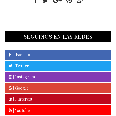
SEGUINOS EN LAS REDES
| Facebook
| Twitter
| Instagram
| Google +
| Pinterest
| Youtube