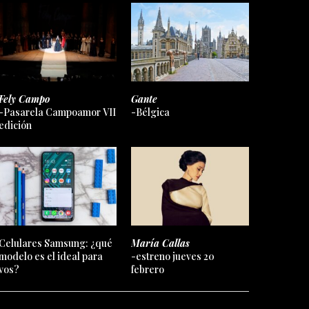
Fely Campo
Gante
-Pasarela Campoamor VII
-Bélgica
edición
Celulares Samsung: ¿qué
María Callas
modelo es el ideal para
-estreno jueves 20
vos?
febrero