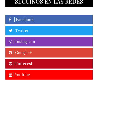
SEGUINOS EN LAS REDES
| Facebook
| Twitter
| Instagram
| Google +
| Pinterest
| Youtube