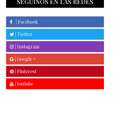
SEGUINOS EN LAS REDES
| Facebook
| Twitter
| Instagram
| Google +
| Pinterest
| Youtube