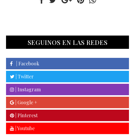
SEGUINOS EN LAS REDES
| Facebook
| Twitter
| Instagram
| Google +
| Pinterest
| Youtube